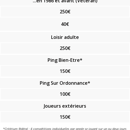
...en 1986 et avant (Vétéran)
250€
40€
Loisir adulte
250€
Ping Bien-Etre*
150€
Ping Sur Ordonnance*
100€
Joueurs extérieurs
150€
*Critérium fédéral : 4 compétitions individuelles par année se jouant sur un ou deux jours