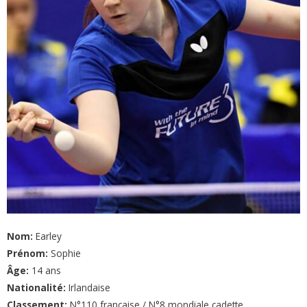
Nom:
Earley
Prénom:
Sophie
Âge:
14 ans
Nationalité:
Irlandaise
Classement:
N°110 française / N°8 mondiale cadette