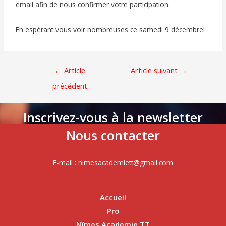
email afin de nous confirmer votre participation.
En espérant vous voir nombreuses ce samedi 9 décembre!
←
Article
Article suivant
→
précédent
Inscrivez-vous à la newsletter
Nous contacter
E-mail : nimesacademiett@gmail.com
Accueil
Pro
Nîmes Academie TT