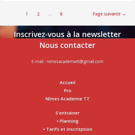
1
2
…
8
Page suivante
→
Inscrivez-vous à la newsletter
Nous contacter
E-mail : nimesacademiett@gmail.com
Accueil
Pro
Nîmes Academie TT
S'entrainer
• Planning
• Tarifs et inscritption