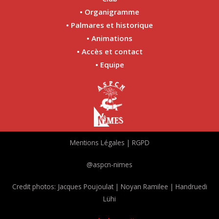
• Organigramme
• Palmares et historique
• Animations
• Accès et contact
• Equipe
Mentions Légales | RGPD
@aspcn-nimes
Credit photos: Jacques Poujoulat | Noyan Ramilee | Handruedi
Lühi