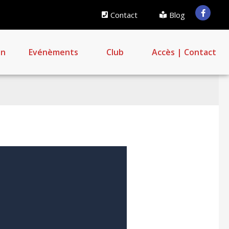
Contact
Blog
on
Evénèments
Club
Accès | Contact