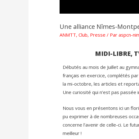
Une alliance Nîmes-Montpel
ANMTT
,
Club
,
Presse
/ Par
aspcn-ni
MIDI-LIBRE, 
Débutés au mois de Juillet au gymna
français en exercice, complétés pa
la mi-octobre, les articles et report
Une curiosité qui n’est pas passée i
Nous vous en présentons ici un flori
pu exprimer à de nombreuses occasion
concerne l’avenir de celle-ci. Le fu
meilleur !