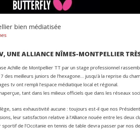
lier bien médiatisée
mes
TV, UNE ALLIANCE NÎMES-MONTPELLIER TRÈS
se Achille de Montpellier TT par un stage professionnel rassembl
r 7 des meilleurs juniors de l’hexagone… jusqu’à la reprise du c
ages tv ont rempli l’espace médiatique local et régional.
naperçue, tant dans les milieux officiels que dans les réseaux soc
lège, sans exhaustivité aucune : toujours est-il que nos Président
s, leur satisfaction relative à l’Alliance nouée entre les deux c
tur sportif de l’Occitanie en tennis de table devra passer par nos 