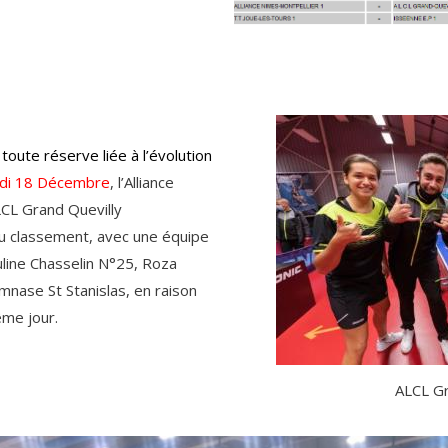
oute réserve liée à l’évolution
di 18 Décembre
, l’Alliance
LCL Grand Quevilly
u classement, avec une équipe
line Chasselin N°25, Roza
nase St Stanislas, en raison
ême jour.
ALCL Gr