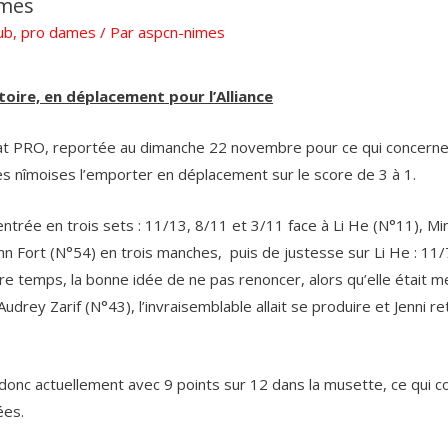
ames
ub
,
pro dames
/ Par
aspcn-nimes
oire, en déplacement pour l’Alliance
t PRO, reportée au dimanche 22 novembre pour ce qui concerne l
les nîmoises l’emporter en déplacement sur le score de 3 à 1.
’entrée en trois sets : 11/13, 8/11 et 3/11 face à Li He (N°11), Mi
nn Fort (N°54) en trois manches, puis de justesse sur Li He : 1
tre temps, la bonne idée de ne pas renoncer, alors qu’elle était
drey Zarif (N°43), l’invraisemblable allait se produire et Jenni re
onc actuellement avec 9 points sur 12 dans la musette, ce qui con
ées.