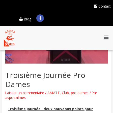
Contact
Blog
Troisième Journée Pro
Dames
Laisser un commentaire
/
ANMTT
,
Club
,
pro dames
/ Par
aspcn-nimes
Troisième Journée : deux nouveaux points pour